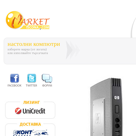
настолни компютри
изберете марка (от логата)
или използвайте търсачката