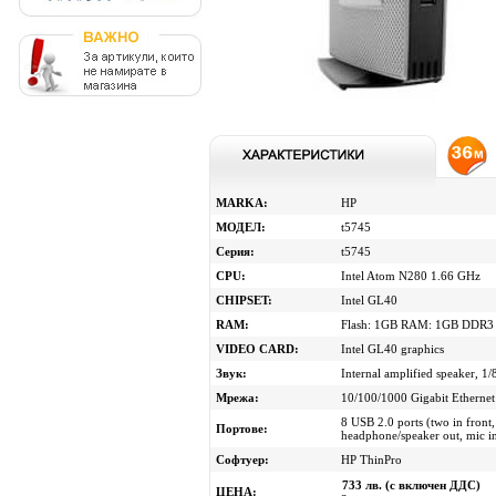
MARKA:
HP
МОДЕЛ:
t5745
Серия:
t5745
CPU:
Intel Atom N280 1.66 GHz
CHIPSET:
Intel GL40
RAM:
Flash: 1GB RAM: 1GB DDR3
VIDEO CARD:
Intel GL40 graphics
Звук:
Internal amplified speaker, 1/
Мрежа:
10/100/1000 Gigabit Ethernet
8 USB 2.0 ports (two in front,
Портове:
headphone/speaker out, mic i
Софтуер:
HP ThinPro
733 лв. (с включен ДДС)
ЦЕНА: