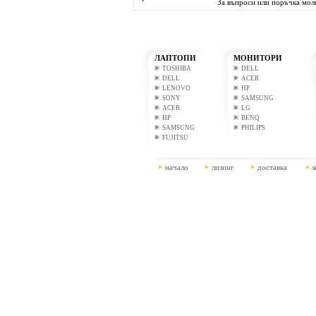
За въпроси или поръчка моля
ЛАПТОПИ
МОНИТОРИ
TOSHIBA
DELL
DELL
ACER
LENOVO
HP
SONY
SAMSUNG
ACER
LG
HP
BENQ
SAMSUNG
PHILIPS
FUJITSU
начало
лизинг
доставка