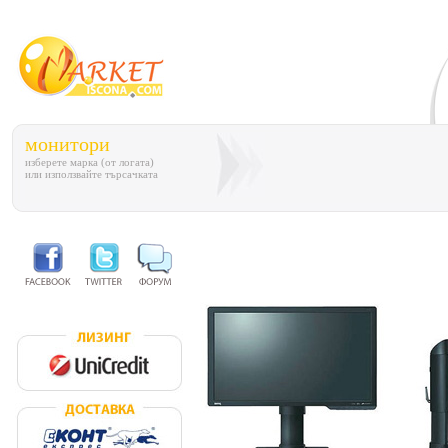
монитори
изберете марка (от логата)
или използвайте търсачката