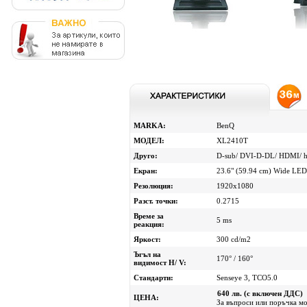
MARKA:
BenQ
МОДЕЛ:
XL2410T
Друго:
D-sub/ DVI-D-DL/ HDMI/ h
Eкран:
23.6" (59.94 cm) Wide LED
Резолюция:
1920x1080
Разст. точки:
0.2715
Време за
5 ms
реакция:
Яркост:
300 cd/m2
Ъгъл на
170° / 160°
видимост H/ V:
Стандарти:
Senseye 3, TCO5.0
640 лв. (с включен ДДС)
ЦЕНА:
За въпроси или поръчка мол