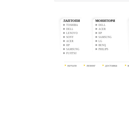
ЛАПТОПИ
МОНИТОРИ
TOSHIBA
DELL
DELL
ACER
LENOVO
HP
SONY
SAMSUNG
ACER
LG
HP
BENQ
SAMSUNG
PHILIPS
FUJITSU
начало
лизинг
доставка