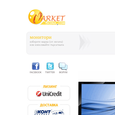
монитори
изберете марка (от логата)
или използвайте търсачката