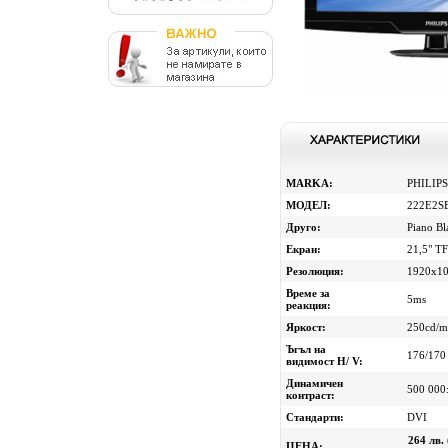
MARKA:
PHILIPS
МОДЕЛ:
222E2S
Друго:
Piano Bl
Eкран:
21,5" T
Резолюция:
1920x10
Време за
5ms
реакция:
Яркост:
250cd/
Ъгъл на
176/170
видимост H/ V:
Динамичен
500 000
контраст:
Стандарти:
DVI
264 лв.
ЦЕНА: