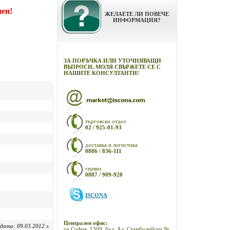
чен!
ЖЕЛАЕТЕ ЛИ ПОВЕЧЕ
ИНФОРМАЦИЯ?
ЗА ПОРЪЧКА ИЛИ УТОЧНЯВАЩИ
ВЪПРОСИ, МОЛЯ СВЪРЖЕТЕ СЕ С
НАШИТЕ КОНСУЛТАНТИ!
търговски отдел
02 / 925-01-93
доставка и логистика
0886 / 836-111
сервиз
0887 / 909-928
ISCONA
Централен офис:
дата: 09.03.2012 г.
гр.София, 1309, бул. Ал. Стамболийски №