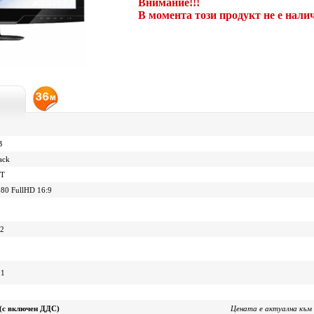
Внимание!!!
В момента този продукт не е нали
B
ack
FT
80 FullHD 16:9
m2
:1
 (с включен ДДС)
Цената е актуална към 