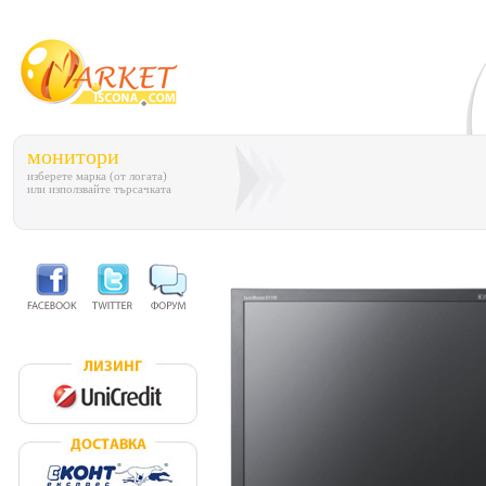
монитори
изберете марка (от логата)
или използвайте търсачката