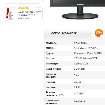
MARKA:
SAMSUNG
МОДЕЛ:
SyncMaster E1720NR
Друго:
Connector: 15pin D-SUB
Eкран:
17" (43.18 cm) CCFL
Резолюция:
1280 x 1024
Разст. точки:
0.264 mm
Време за
5 ms
реакция:
Яркост:
250 cd
Контраст:
1 000 : 1
Ъгъл на
170°/160°
видимост H/ V:
Динамичен
50 000 : 1
контраст: