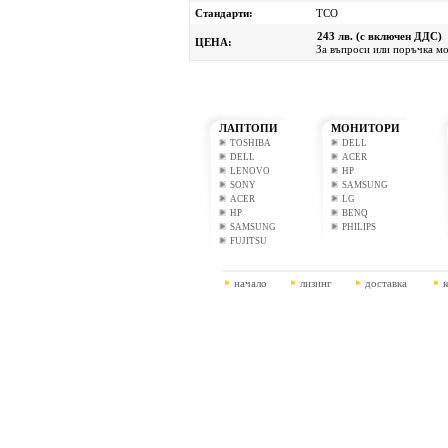
Стандарти:
TCO
243 лв. (с включен ДДС)
ЦЕНА:
За въпроси или поръчка мол
ЛАПТОПИ
МОНИТОРИ
TOSHIBA
DELL
DELL
ACER
LENOVO
HP
SONY
SAMSUNG
ACER
LG
HP
BENQ
SAMSUNG
PHILIPS
FUJITSU
начало
лизинг
доставка