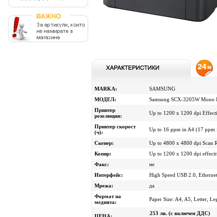
MARKA:
SAMSUNG
МОДЕЛ:
Samsung SCX-3205W Мono 
Принтер
Up to 1200 x 1200 dpi Effect
резолюция:
Принтер скорост
Up to 16 ppm in A4 (17 ppm 
(ч):
Скенер:
Up to 4800 x 4800 dpi Scan 
Копир:
Up to 1200 x 1200 dpi effect
Факс:
не
Интерфейс:
High Speed USB 2.0, Ethernet
Мрежа:
да
Формат на
Paper Size: A4, A5, Letter, L
медията:
253 лв. (с включен ДДС)
ЦЕНА: