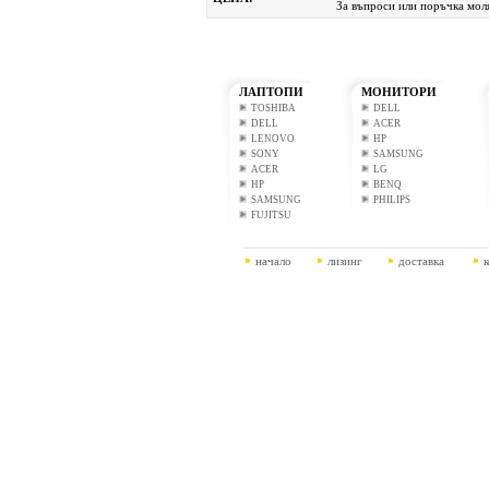
За въпроси или поръчка моля
ЛАПТОПИ
МОНИТОРИ
TOSHIBA
DELL
DELL
ACER
LENOVO
HP
SONY
SAMSUNG
ACER
LG
HP
BENQ
SAMSUNG
PHILIPS
FUJITSU
начало
лизинг
доставка