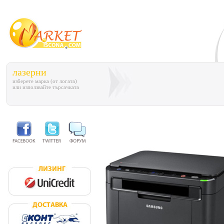
лазерни
изберете марка (от логата)
или използвайте търсачката