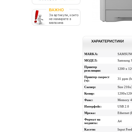
MARKA:
SAMSUN
МОДЕЛ:
Samsung 
Принтер
1200 x 12
резолюция:
Принтер скорост
31 ppm (b
(ч):
Скенер:
Size 216x
Копир:
1200x1200
Факс:
Memory 44
Интерфейс:
USB 2.0
Мрежа:
Ethernet (
Формат на
A4
медията:
Касети:
Input Feed