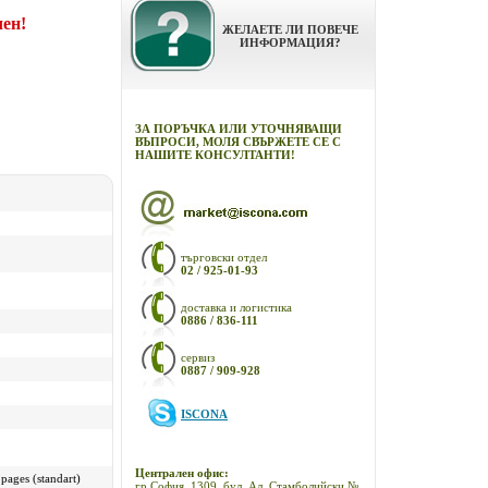
чен!
ЖЕЛАЕТЕ ЛИ ПОВЕЧЕ
ИНФОРМАЦИЯ?
ЗА ПОРЪЧКА ИЛИ УТОЧНЯВАЩИ
ВЪПРОСИ, МОЛЯ СВЪРЖЕТЕ СЕ С
НАШИТЕ КОНСУЛТАНТИ!
търговски отдел
02 / 925-01-93
доставка и логистика
0886 / 836-111
сервиз
0887 / 909-928
ISCONA
Централен офис:
pages (standart)
гр.София, 1309, бул. Ал. Стамболийски №