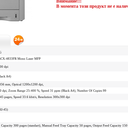
Внимание!!!
В момента този продукт не е нали
G
SCX-4833FR Mono Laser MFP
00 dpi
lack A4)
356 mm, Optical 1200x1200 dpi,
 dpi, Zoom Range 25-400 %, Speed 31 ppm (Black A4), Number Of Copies 99
5 pages, Speed 33.6 kbit/s, Resolution 300x300 dpi
RJ-45)
 Capacity 300 pages (standart), Manual Feed Tray Capacity 50 pages, Output Feed Capacity 150 