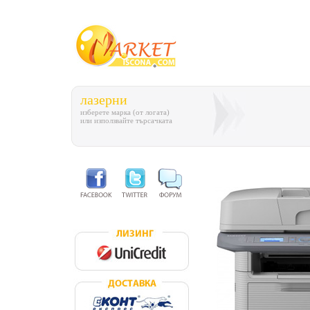
лазерни
изберете марка (от логата)
или използвайте търсачката