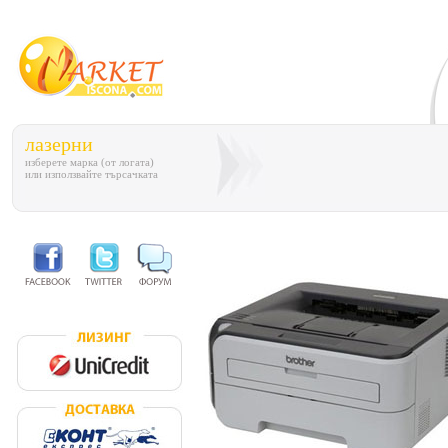
лазерни
изберете марка (от логата)
или използвайте търсачката