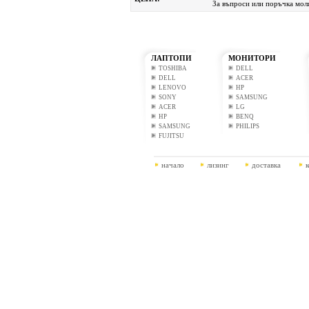
За въпроси или поръчка моля
ЛАПТОПИ
МОНИТОРИ
TOSHIBA
DELL
DELL
ACER
LENOVO
HP
SONY
SAMSUNG
ACER
LG
HP
BENQ
SAMSUNG
PHILIPS
FUJITSU
начало
лизинг
доставка