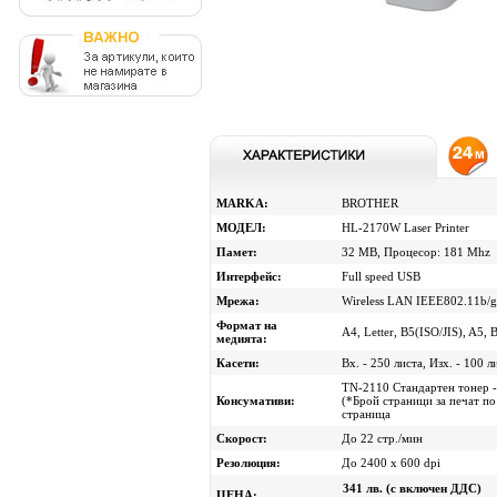
MARKA:
BROTHER
МОДЕЛ:
HL-2170W Laser Printer
Памет:
32 MB, Процесор: 181 Mhz
Интерфейс:
Full speed USB
Мрежа:
Wireless LAN IEEE802.11b/g
Формат на
A4, Letter, B5(ISO/JIS), A5, 
медията:
Касети:
Вх. - 250 листа, Изх. - 100 л
TN-2110 Стандартен тонер -
Консумативи:
(*Брой страници за печат п
страница
Скорост:
До 22 стр./мин
Резолюция:
До 2400 x 600 dpi
341 лв. (с включен ДДС)
ЦЕНА: