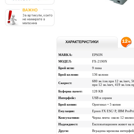
MARKA:
EPSON
МОДЕЛ:
FX-2190N
Брой игли:
9 пина
Брой колони:
136 колони
680 зн./сек при 12 зн./инч, 5
Скорост:
при 12 зн./инч, 419 зн./сек 
Буферна памет:
128 KB
Интерфейс:
USB и сериен
Брой копия:
Оригинал + 5 копия
Емулация:
Epson FX ESC/ P, IBM ProPr
Консумативи:
Черна лента: около 12 милио
Надеждност:
Експлоатационен живот на п
Други:
Вградена мрежова интерфей