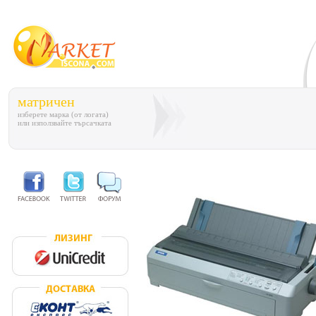
матричен
изберете марка (от логата)
или използвайте търсачката