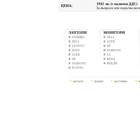
1942 лв. (с включен ДДС)
ЦЕНА:
За въпроси или поръчка моля
ЛАПТОПИ
МОНИТОРИ
TOSHIBA
DELL
DELL
ACER
LENOVO
HP
SONY
SAMSUNG
ACER
LG
HP
BENQ
SAMSUNG
PHILIPS
FUJITSU
начало
лизинг
доставка