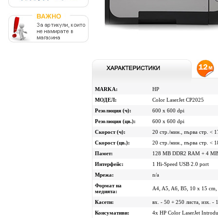
MARKA:
HP
МОДЕЛ:
Color LaserJet CP2025
Резолюция (ч):
600 x 600 dpi
Резолюция (цв.):
600 x 600 dpi
Скорост (ч):
20 стр./мин., първа стр. < 1
Скорост (цв.):
20 стр./мин., първа стр. < 1
Памет:
128 MB DDR2 RAM + 4 MB in
Интерфейс:
1 Hi-Speed USB 2.0 port
Мрежа:
n/a
Формат на
A4, A5, A6, B5, 10 x 15 cm,
медията:
Касети:
вх. - 50 + 250 листа, изх. -
Консумативи:
4x HP Color LaserJet Introdu