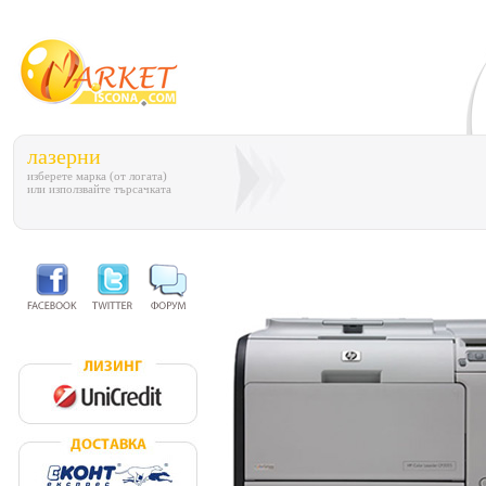
лазерни
изберете марка (от логата)
или използвайте търсачката