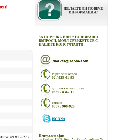
чен!
ЖЕЛАЕТЕ ЛИ ПОВЕЧЕ
ИНФОРМАЦИЯ?
ЗА ПОРЪЧКА ИЛИ УТОЧНЯВАЩИ
ВЪПРОСИ, МОЛЯ СВЪРЖЕТЕ СЕ С
НАШИТЕ КОНСУЛТАНТИ!
търговски отдел
02 / 925-01-93
доставка и логистика
0886 / 836-111
сервиз
0887 / 909-928
ISCONA
Централен офис:
дата: 09.03.2012 г.
гр.София, 1309, бул. Ал. Стамболийски №