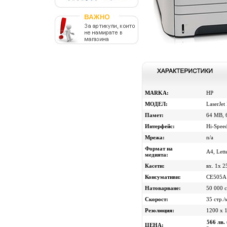
MARKA:
HP
МОДЕЛ:
LaserJet
Памет:
64 MB, 
Интерфейс:
Hi-Spee
Мрежа:
n/a
Формат на
A4, Lett
медията:
Касети:
вх. 1х 2
Консумативи:
CE505A H
Натоварване:
50 000 с
Скорост:
35 стр./
Резолюция:
1200 x 1
566 лв.
ЦЕНА: