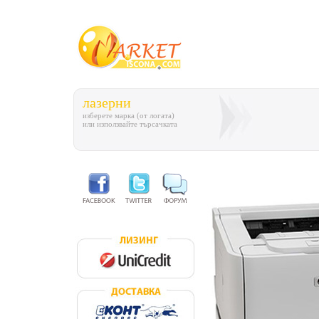
лазерни
изберете марка (от логата)
или използвайте търсачката