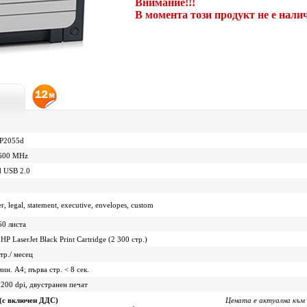
Внимание!!!
В момента този продукт не е нали
 P2055d
600 MHz
d USB 2.0
er, legal, statement, executive, envelopes, custom
50 листа
P LaserJet Black Print Cartridge (2 300 стр.)
тр./ месец
мин. A4; първа стр. < 8 сек.
200 dpi, двустранен печат
 (с включен ДДС)
Цената е актуална към 