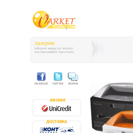
лазерни
изберете марка (от логата)
или използвайте търсачката