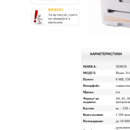
MARKA:
XEROX
МОДЕЛ:
Phaser 31
Памет:
8 MB, 15
Интерфейс:
съвместим
Мрежа:
n/a
Формат на
A4, A5, A6
медията:
материали
Касети:
вх. - 250 
Консумативи:
1 500 копи
Натоварване:
до 10 000
допълните