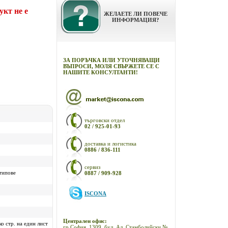
укт не е
ЖЕЛАЕТЕ ЛИ ПОВЕЧЕ
ИНФОРМАЦИЯ?
ЗА ПОРЪЧКА ИЛИ УТОЧНЯВАЩИ
ВЪПРОСИ, МОЛЯ СВЪРЖЕТЕ СЕ С
НАШИТЕ КОНСУЛТАНТИ!
търговски отдел
02 / 925-01-93
доставка и логистика
0886 / 836-111
сервиз
 типове
0887 / 909-928
ISCONA
Централен офис:
о стр. на един лист
гр.София, 1309, бул. Ал. Стамболийски №