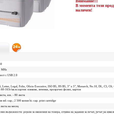
Внимание!!!
В момента този прод
наличен!
40
0 MHz
oст с USB 2.0
, Letter, Legal, Folio, Oficio Executive, ISO B5, JIS B5, 3” x 5”, Monarch, No.10, DL, C5, C6;
:60-163г/кв.м:хартия: пликове, лепенки, прозрачно фолио, картон
листа, изх. - 80 листа
я std.-cap.; 2 500 копия hi.-cap. print cartridge
 листа на месец
лни възможности: режим за икономия на тонера, отмяна на задания за печат, печат на няколк